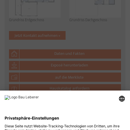
Grundriss Erdgeschoss
Grundriss Dachgeschoss
Jetzt Kontakt aufnehmen »
Daten und Fakten
Exposé herunterladen
auf die Merkliste
Hauskatalog anfordern