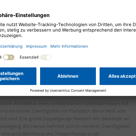
klassisch nordisch sein.
ssische Architektur eines norddeutschen Satteldachhauses mit
sind die beiden Zwerchgiebel mit Flachdach, die in Weiß vom
tzt sind. Eine große Doppelgarage flankiert den Baukörper an
upteingang des Hauses befindet sich im vorderen Zwerchgiebel,
r eine gute Belichtung des Treppenhauses sorgt.