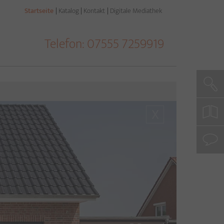
(current)
Startseite
Katalog
Kontakt
Digitale Mediathek
Telefon:
07555 7259919
Such
X
X
koste
Katal
beste
mit
uns
aufn