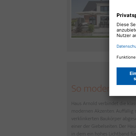
So modern kann 
Haus Arnold verbindet die kla
modernen Akzenten. Auffällig 
verklinkerten Baukörper abgese
einer der Giebelseiten. Der Ha
in dem ein hohes Lichtband fü