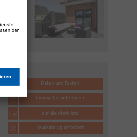
Daten und Fakten
Exposé herunterladen
auf die Merkliste
Hauskatalog anfordern